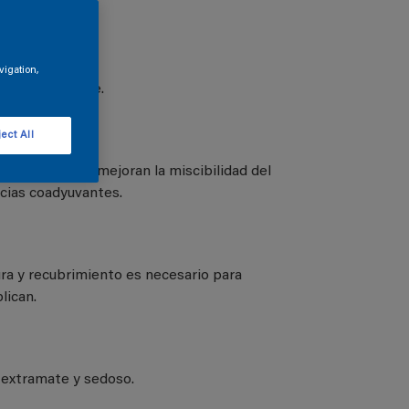
vigation,
ción o arrastre.
ect All
n aditivos que mejoran la miscibilidad del
ncias coadyuvantes.
tura y recubrimiento es necesario para
lican.
, extramate y sedoso.