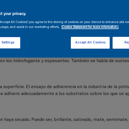
t your privacy.
“Accept All Cookies”, you agree to the storing of cookies on your device to enhance site na
usage, and assist in our marketing efforts.
Cookie Statement for more information.
superficie al producirse un rozamiento de una pieza en circula
 Settings
Accept All Cookies
Rej
 de las propiedades deseadas. Los humectantes, por ejemplo, so
son los hidrofugante y espesantes. También se habla de susta
a superficie. El ensayo de adherencia en la industria de la pin
 se adhiere adecuadamente a los substratos sobre los que se ap
se haya secado. Puede ser, brillante, satinado, mate, semimate