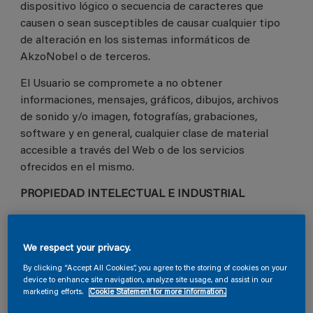
dispositivo lógico o secuencia de caracteres que
causen o sean susceptibles de causar cualquier tipo
de alteración en los sistemas informáticos de
AkzoNobel o de terceros.
El Usuario se compromete a no obtener
informaciones, mensajes, gráficos, dibujos, archivos
de sonido y/o imagen, fotografías, grabaciones,
software y en general, cualquier clase de material
accesible a través del Web o de los servicios
ofrecidos en el mismo.
PROPIEDAD INTELECTUAL E INDUSTRIAL
Declaración de Privacidad
Este sitio es operado y mantenido por Akzo Nobel
We respect your privacy.
Coatings “propietario" de este sitio web (en lo
By clicking “Accept All Cookies”, you agree to the storing of cookies on your
sucesivo, "AkzoNobel" o "nosotros"). AkzoNobel es la
device to enhance site navigation, analyze site usage, and assist in our
marketing efforts.
Cookie Statement for more information.
entidad que controla el tratamiento de los datos