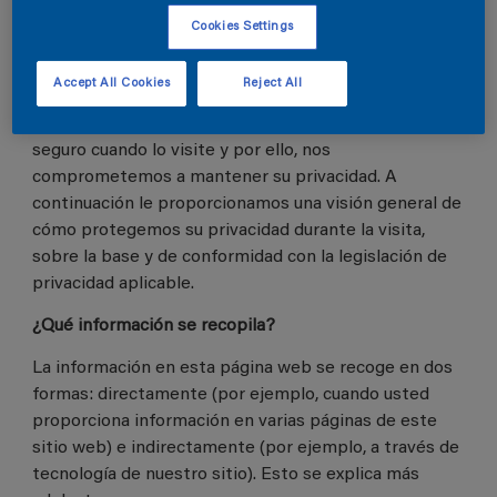
personales recogidos a través de este sitio web.
Cookies Settings
El propósito principal del mismo es ser un recurso
dinámico y una herramienta de trabajo a través del
Accept All Cookies
Reject All
cual le podamos ofrecer nuestros servicios de la
mejor manera posible. Buscamos que se sienta
seguro cuando lo visite y por ello, nos
comprometemos a mantener su privacidad. A
continuación le proporcionamos una visión general de
cómo protegemos su privacidad durante la visita,
sobre la base y de conformidad con la legislación de
privacidad aplicable.
¿Qué información se recopila?
La información en esta página web se recoge en dos
formas: directamente (por ejemplo, cuando usted
proporciona información en varias páginas de este
sitio web) e indirectamente (por ejemplo, a través de
tecnología de nuestro sitio). Esto se explica más