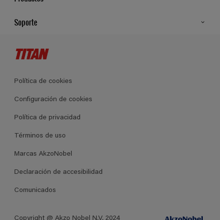
Todos los productos
Soporte
Cartas de color
Contacto
Tiendas
Guía del Profesional
Política de cookies
Condiciones generales de venta
Configuración de cookies
Mapa del sitio
Política de privacidad
Términos de uso
Marcas AkzoNobel
Declaración de accesibilidad
Comunicados
Copyright @ Akzo Nobel N.V. 2024